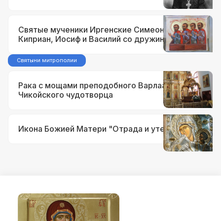
Святые мученики Иргенские Симеон,
Киприан, Иосиф и Василий со дружиною
Святыни митрополии
Рака с мощами преподобного Варлаама
Чикойского чудотворца
Икона Божией Матери "Отрада и утешение"