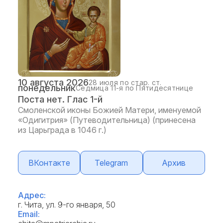
10 августа 2026
28 июля по стар. ст.
понедельник
Седмица 11-я по Пятидесятнице
Поста нет. Глас 1-й
Смоленской иконы Божией Матери, именуемой
«Одигитрия» (Путеводительница) (принесена
из Царьграда в 1046 г.)
ВКонтакте
Telegram
Архив
Адрес:
г. Чита, ул. 9-го января, 50
Email: