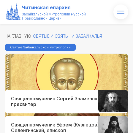
Читинская епархия
Забайкальской митрополии Русской
Православной Церкви
Главная
НА ГЛАВНУЮ
СВЯТЫЕ И СВЯТЫНИ ЗАБАЙКАЛЬЯ
О епархии
Святые Забайкальской митрополии
Архипастырь
Преподобный Варлаам Чикойский,
Новости
Забайкальский чудотворец,
пустынник
Проекты
Образование
Священномученик Сергий Знаменский,
пресвитер
Святые и святыни
Контакты
Священномученик Ефрем (Кузнецов),
Селенгинский, епископ