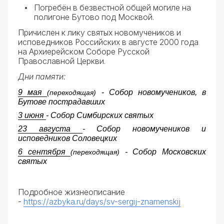
Погребён в безвестной общей могиле на
полигоне Бутово под Москвой.
Причислен к лику святых новомучеников и
исповедников Российских в августе 2000 года
на Архиерейском Соборе Русской
Православной Церкви.
Дни памяти:
9 мая
- Собор новомучеников, в
(переходящая)
Бутове пострадавших
3 июня
- Собор Симбирских святых
23 августа
- Собор новомучеников и
исповедников Соловецких
6 сентября
- Собор Московских
(переходящая)
святых
Подробное жизнеописание
-
https://azbyka.ru/days/sv-sergij-znamenskij