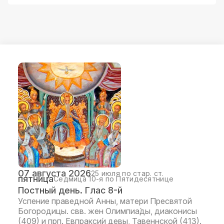
07 августа 2026
25 июля по стар. ст.
пятница
Седмица 10-я по Пятидесятнице
Постный день. Глас 8-й
Успение праведной Анны, матери Пресвятой
Богородицы. свв. жен Олимпиа́ды, диаконисы
(409) и прп. Евпракси́и девы, Тавеннской (413).