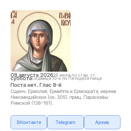
08 августа 2026
26 июля по стар. ст.
суббота
Седмица 10-я по Пятидесятнице
Поста нет. Глас 8-й
Сщмчч. Ермола́я, Ерми́ппа и Ермокра́та, иереев
Никомидийских (ок. 305). прмц. Параске́вы
Римской (138–161).
ВКонтакте
Telegram
Архив