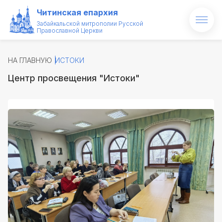
Читинская епархия
Забайкальской митрополии Русской
Православной Церкви
Главная
НА ГЛАВНУЮ
ИСТОКИ
О епархии
Центр просвещения "Истоки"
Архипастырь
Новости
Проекты
Образование
Святые и святыни
Контакты