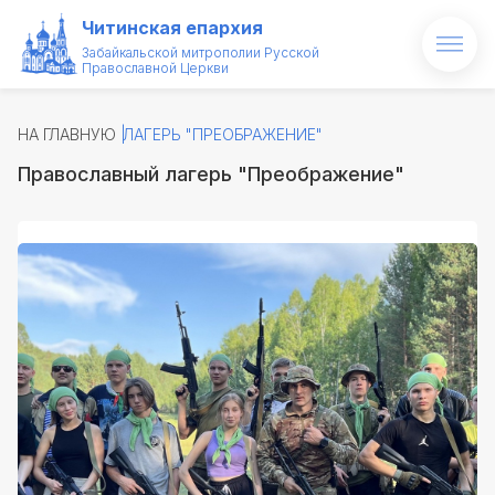
Читинская епархия
Забайкальской митрополии Русской
Православной Церкви
Главная
НА ГЛАВНУЮ
ЛАГЕРЬ "ПРЕОБРАЖЕНИЕ"
О епархии
Православный лагерь "Преображение"
Архипастырь
Новости
Проекты
Образование
Святые и святыни
Контакты