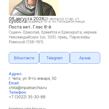
08 августа 2026
26 июля по стар. ст.
суббота
Седмица 10-я по Пятидесятнице
Поста нет. Глас 8-й
Сщмчч. Ермола́я, Ерми́ппа и Ермокра́та, иереев
Никомидийских (ок. 305). прмц. Параске́вы
Римской (138–161).
ВКонтакте
Telegram
Архив
Адрес:
г. Чита, ул. 9-го января, 50
Email:
chita@mpatriarchia.ru
Телефон:
+7 (3022) 35-30-88
Разработка сайта
Parsuna.ru