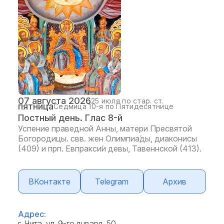
07 августа 2026
25 июля по стар. ст.
пятница
Седмица 10-я по Пятидесятнице
Постный день. Глас 8-й
Успение праведной Анны, матери Пресвятой
Богородицы. свв. жен Олимпиа́ды, диаконисы
(409) и прп. Евпракси́и девы, Тавеннской (413).
ВКонтакте
Telegram
Архив
Адрес:
г. Чита, ул. 9-го января, 50