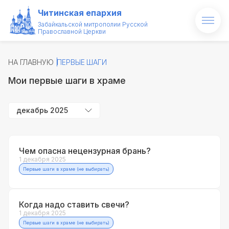
Читинская епархия
Забайкальской митрополии Русской
Православной Церкви
Главная
НА ГЛАВНУЮ
ПЕРВЫЕ ШАГИ
О епархии
Мои первые шаги в храме
Архипастырь
декабрь 2025
Новости
Проекты
Чем опасна нецензурная брань?
1 декабря 2025
Образование
Первые шаги в храме (не выбирать)
Святые и святыни
Когда надо ставить свечи?
Контакты
1 декабря 2025
Первые шаги в храме (не выбирать)