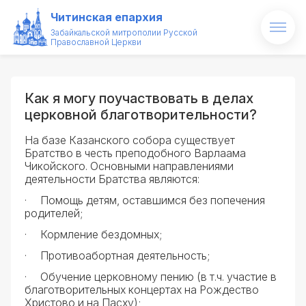
Читинская епархия
Забайкальской митрополии Русской
Православной Церкви
Главная
О епархии
Как я могу поучаствовать в делах
церковной благотворительности?
Архипастырь
На базе Казанского собора существует
Братство в честь преподобного Варлаама
Новости
Чикойского. Основными направлениями
деятельности Братства являются:
Проекты
·
Помощь детям, оставшимся без попечения
родителей;
Образование
·
Кормление бездомных;
Святые и святыни
·
Противоабортная деятельность;
·
Обучение церковному пению (в т.ч. участие в
Контакты
благотворительных концертах на Рождество
Христово и на Пасху);