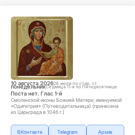
10 августа 2026
28 июля по стар. ст.
понедельник
Седмица 11-я по Пятидесятнице
Поста нет. Глас 1-й
Смоленской иконы Божией Матери, именуемой
«Одигитрия» (Путеводительница) (принесена
из Царьграда в 1046 г.)
ВКонтакте
Telegram
Архив