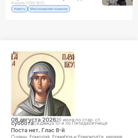
8 июля 2026 19:51
Новость
Миссионерское служение
08 августа 2026
26 июля по стар. ст.
суббота
Седмица 10-я по Пятидесятнице
Поста нет. Глас 8-й
Сщмчч. Ермола́я, Ерми́ппа и Ермокра́та, иереев