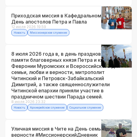
Приходская миссия в Кафедральном соборе в
День апостолов Петра и Павла
12 июля 2026 19:59
Новость
Миссионерское служение
8 июля 2026 года в, в день празднования
памяти благоверных князя Петра и княгини
Февронии Муромских и Всероссийского дня
семьи, любви и верности, митрополит
Читинский и Петровск-Забайкальский
Димитрий, а также священнослужители
Читинской епархии приняли участие в
праздничном шествии Парада семей.
8 июля 2026 23:32
Новость
Архиерейское служение
Социальное служение
Уличная миссия в Чите на День семьи, любви и
верности #МиссионерскийДневник