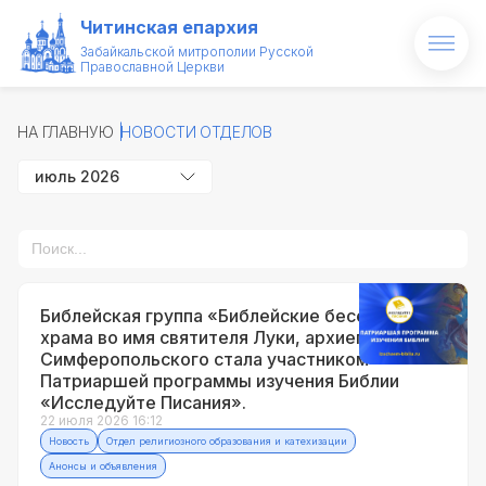
Читинская епархия
Забайкальской митрополии Русской
Православной Церкви
Главная
НА ГЛАВНУЮ
НОВОСТИ ОТДЕЛОВ
О епархии
июль 2026
Архипастырь
Новости
Проекты
Библейская группа «Библейские беседы»
храма во имя святителя Луки, архиепископа
Образование
Симферопольского стала участником
Патриаршей программы изучения Библии
Святые и святыни
«Исследуйте Писания».
22 июля 2026 16:12
Новость
Отдел религиозного образования и катехизации
Контакты
Анонсы и объявления