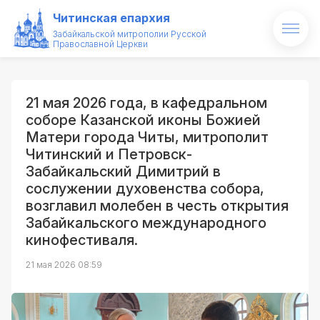
Читинская епархия
Забайкальской митрополии Русской
Православной Церкви
Главная
О епархии
21 мая 2026 года, в кафедральном
соборе Казанской иконы Божией
Архипастырь
Матери города Читы, митрополит
Читинский и Петровск-
Новости
Забайкальский Димитрий в
сослужении духовенства собора,
Проекты
возглавил молебен в честь открытия
Забайкальского международного
Образование
кинофестиваля.
Святые и святыни
21 мая 2026 08:59
Контакты