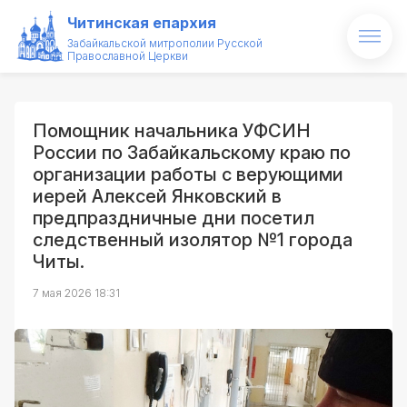
Читинская епархия
Забайкальской митрополии Русской
Православной Церкви
Главная
О епархии
Помощник начальника УФСИН
России по Забайкальскому краю по
Архипастырь
организации работы с верующими
иерей Алексей Янковский в
Новости
предпраздничные дни посетил
следственный изолятор №1 города
Проекты
Читы.
Образование
7 мая 2026 18:31
Святые и святыни
Контакты