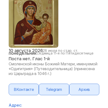
10 августа 2026
28 июля по стар. ст.
понедельник
Седмица 11-я по Пятидесятнице
Поста нет. Глас 1-й
Смоленской иконы Божией Матери, именуемой
«Одигитрия» (Путеводительница) (принесена
из Царьграда в 1046 г.)
ВКонтакте
Telegram
Архив
Адрес: