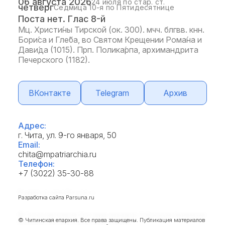
06 августа 2026
24 июля по стар. ст.
четверг
Седмица 10-я по Пятидесятнице
Поста нет. Глас 8-й
Мц. Христи́ны Тирской (ок. 300). мчч. блгвв. кнн.
Бори́са и Гле́ба, во Святом Крещении Рома́на и
Дави́да (1015). Прп. Полика́рпа, архимандрита
Печерского (1182).
ВКонтакте
Telegram
Архив
Адрес:
г. Чита, ул. 9-го января, 50
Email:
chita@mpatriarchia.ru
Телефон:
+7 (3022) 35-30-88
Разработка сайта
Parsuna.ru
© Читинская епархия. Все права защищены. Публикация материалов