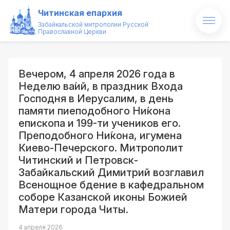
Читинская епархия
Забайкальской митрополии Русской
Православной Церкви
Главная
О епархии
Вечером, 4 апреля 2026 года в
Неделю ва́ий, в праздник Входа
Архипастырь
Господня в Иерусалим, в день
памяти пиеподобного Ни́кона
Новости
епископа и 199-ти учеников его.
Преподобного Ни́кона, игумена
Проекты
Киево-Печерского. Митрополит
Читинский и Петровск-
Образование
Забайкальский Димитрий возглавил
Всенощное бдение в кафедральном
Святые и святыни
соборе Казанской иконы Божией
Матери города Читы.
Контакты
4 апреля 2026