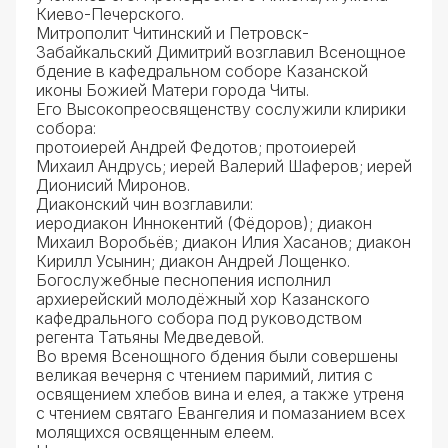
Киево-Печерского.
Митрополит Читинский и Петровск-
Забайкальский Димитрий возглавил Всенощное
бдение в кафедральном соборе Казанской
иконы Божией Матери города Читы.
Его Высокопреосвященству сослужили клирики
собора:
протоиерей Андрей Федотов; протоиерей
Михаил Андрусь; иерей Валерий Шаферов; иерей
Дионисий Миронов.
Диаконский чин возглавили:
иеродиакон Иннокентий (Фёдоров); диакон
Михаил Воробьёв; диакон Илия Хасанов; диакон
Кирилл Усынин; диакон Андрей Лощенко.
Богослужебные песнопения исполнил
архиерейский молодёжный хор Казанского
кафедрального собора под руководством
регента Татьяны Медведевой.
Во время Всенощного бдения были совершены
великая вечерня с чтением паримий, лития с
освящением хлебов вина и елея, а также утреня
с чтением святаго Евангелия и помазанием всех
молящихся освященным елеем.